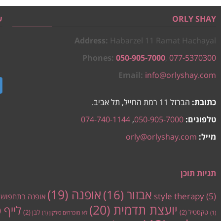
ORLY SHAY
ש
Address:
Habarzel 11 Ramat Hachayal
Phones:
050-905-7000
,
077-5370300
Email:
info@orlyshay.com
כתובת:
הברזל 11 רמת החייל, תל אביב.
טלפונים:
050-905-7000
,
074-740-1144
מייל:
orly@orlyshay.com
תגיות תוכן
אופנה
(19)
אבזור
(16)
style therapy
(5)
אופנה בתחפוש
יועצת תדמית
(20)
לייף 
טקסטיל
(2)
לבן
(2)
(1)
לא מוכרחים סילקון
(1)