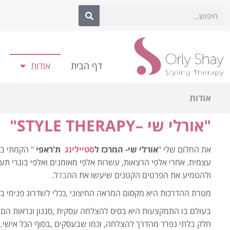
לתוכן
דף הבית
אודות
אודות
"אורלי שי –
STYLE THERAPY
"
את החלום שלי "
אורלי שי- המרכז ל
סטיילינג
ת'ראפי
עצמית. אחרי אלפי הרצאות, עשרות אלפי מאומנים ואלפי בוגרי תע
ולהטמיע את הפרטים הקטנים שיעשו את הה
בד
ל.
מטרת ההדרכות היא מקסום המראה החיצוני ,ככלי לשדרוג פנימי בע
בעולם בו התמקצעות היא בסיס להצלחה עסקית ,סגנון ונראות ה
חלק בלתי נפרד מהדרך להצלחה, וכמו שבעסקים ,בסוף הכל אישי