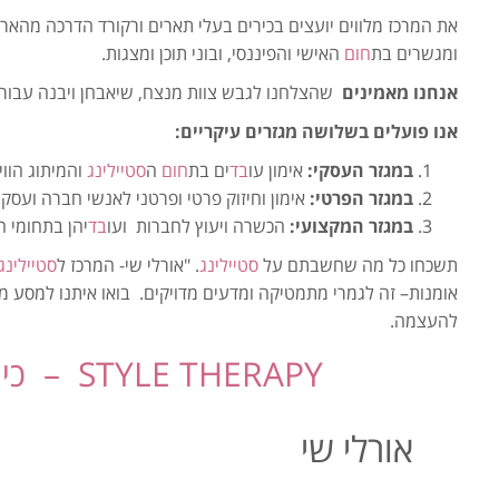
את המרכז מלווים יועצים בכירים בעלי תארים ורקורד הדרכה מהאר
ומגשרים בת
חום
האישי והפיננסי, ובוני תוכן ומצגות.
אנחנו מאמינים
שהצלחנו לגבש צוות מנצח, שיאבחן ויבנה עבורך 
אנו פועלים בשלושה מגזרים עיקריים:
במגזר העסקי
:
אימון עו
בד
ים בת
חום
ה
סטיילינג
והמיתוג הווי
במגזר הפרטי
:
אימון וחיזוק פרטי ופרטני לאנשי חברה ועסקי
במגזר המקצועי
:
הכשרה ויעוץ לחברות ועו
בד
יהן בתחומי ה
תשכחו כל מה שחשבתם על
סטיילינג
. "אורלי שי- המרכז ל
סטיילינג
אומנות– זה לגמרי מתמטיקה ומדעים מדויקים. בואו איתנו למסע מ
להעצמה.
STYLE THERAPY – כי השינוי מתחיל מבחוץ !
אורלי שי