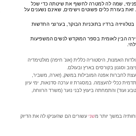
ן פנימי, שמה לה למטרה לחשוף את שיטתה כדי שכל
 זאת בעזרת כלים פשוטים וישימים, שאינם נשענים על
בטלוויזיה ברדיו בתוכניות הבוקר, בערוצי החדשות
ירה הבין לאומית בספר המוקדש לנשים המשפיעות
להי.
לדות האמנות, היסטוריה כללית (אונ' חיפה) מולטימדיה
צוב וסגנון בקורסים בארץ ובעולם.
עצת לחברות אפנה המובילות במשק
, (
זארה
, משביר,
דמית ככלי להעצמה. במסגרת זו ערכה סדנאות, ימי עיון
בע ועוד) והתמחתה ביעוץ לבני נוער
(
משרד הרווחה
,
וחותיה במשך יותר מ
שני
עשורים הם שהעניקו לה את הדיוק