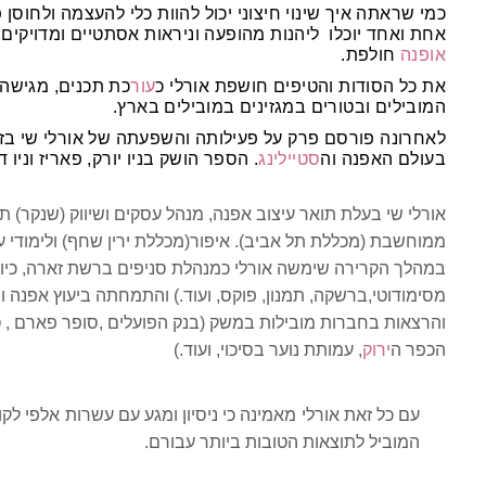
כמי שראתה איך שינוי חיצוני יכול להוות כלי להעצמה ולחוס
אחת ואחד יוכלו ליהנות מהופעה וניראות אסתטיים ומדויקים.
אופנה
חולפת.
את כל הסודות והטיפים חושפת אורלי כ
עור
כת תכנים, מגישה 
המובילים ובטורים במגזינים במובילים בארץ.
לאחרונה פורסם פרק על פעילותה והשפעתה של אורלי שי בז
בעולם האפנה וה
סטיילינג
. הספר הושק בניו יורק, פאריז וניו ד
אורלי שי בעלת תואר עיצוב אפנה, מנהל עסקים ושיווק (שנקר) תו
ממוחשבת (מכללת תל אביב). איפור(מכללת ירין שחף) ולימודי עי
במהלך הקרירה שימשה אורלי כמנהלת סניפים ברשת זארה
,
כיו
מסימודוטי,
ברשקה
,
תמנון
,
פוקס
,
ועוד
.)
והתמחתה ביעוץ אפנה ות
והרצאות בחברות מובילות במשק (בנק הפועלים ,סופר פארם , ט
הכפר ה
ירוק
,
עמותת נוער בסיכוי
,
ועוד
.)
עם כל זאת אורלי מאמינה כי ניסיון ומגע עם עשרות אלפי לק
המוביל לתוצאות הטובות ביותר עבורם.