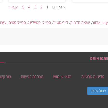
« הקודם
1
2
3
4
5
הבא »
sty
,
אבזור
,
יועצת תדמית
,
לייף סטייל
,
סטייל
,
סטיילינג
,
סטייליסטית
,
עיצו
תפו אותנו
מדיניות פרטיות
תנאי שימוש
הצהרת נגישות
צור קש
ניהול עוגיות