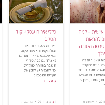
אישית – למה
כללי אירוח עסקי- קוד
ב להראות
הטקס
גירסה הטובה
בארוחה עסקית פורמלית
הכול מוקפד ורווי גינוני טקס.
שלך
אלא שכמעט אף אחד מאיתנו
בות שאנו חיים בה
לא נולד עם מפת סידורי
כנות לא מבוקרת.
הישיבה בארוחה פורמלית,
 משנה כמה בגדים יש
וכדי להצליח יש להבין את
, פעמים רבות תשמעו
הקודים המוסכמים.
ת (ואומרים) ״אין לי
קרא עוד »
.
אין תגובות
4
בד
צמבר 2014
אין תגובות