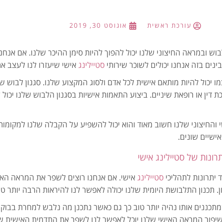
עורכת ראשית
אוגוסט 30, 2019
בוש ובמראה החיצוני שלנו יכול להפוך להיות סימן ההיכר שלנו. אם אנחנ
נים בזה אנחנו יכולים לשוכר שירותי
סטיילינג
אישי שיעזרו לנו לעצב את
 יכול להיות מותאם אישית לכל אדם ולסוג המקצוע שלנו. סגנון לבוש של
ת דין או רופאת שיניים. ביצוע התאמות אישיות בסגנון הלבוש שלנו יכול
והחיצוני שלנו חשוב מאוד והוא יכול להשפיע על הקבלה שלנו למקומות
ישיים שונים.
תרונות של סטיילינג אישי
 יתרונות לתהליכי
סטיילינג
אישי. אם אנחנו רוצים לשפר את המראה האיש
 תכנון התלבושת היומית שלנו יכולה לאפשר לנו להיראות הרבה יותר טו
מתכננים אותו נהיה יותר טוב כך גם כאשר נתכנן מה נלבש למחרת בבוק
שיפור המראה האישי שלנו יוכל לאפשר לנו לשפר את התדמית האישית של