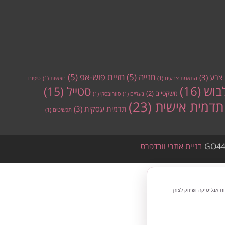
חזייה
(5)
חזיית פוש-אפ
(5)
צבע
(3)
התאמת צבעים
(1)
חצאיות
(1)
טיפוח
בוש
(16)
סטייל
(15)
משקפיים
(2)
נעליים
(1)
סוורובסקי
(1)
תדמית אישית
(23)
תדמית עסקית
(3)
תכשיטים
(1)
GO44
בניית אתרי וורדפרס
 אנליטיקה ושיווק לצורך