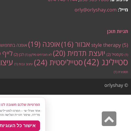
מייל:
orly@orlyshay.com
תגיות תוכן
אופנה
(19)
אבזור
(16)
style therapy
(5)
אופנה בתחפוש
יועצת תדמית
(20)
לייף 
טקסטיל
(2)
לבן
(2)
(1)
לא מוכרחים סילקון
(1)
סטיילינג
(42)
עיצו
סטייליסטית
(24)
עיצוב גבות
(1)
תספורת
(1)
© orlyshay
הפרטיות שלכם חשובה לנו
אתר אורלי שי – המרכז לסטיילינ
גלילה
מדידה, שיפור חוויית הגלישה וה
לראש
אישור כל העוגיות