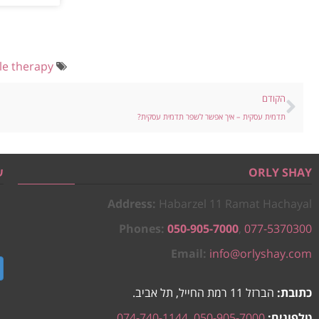
le therapy
הקודם
תדמית עסקית – איך אפשר לשפר תדמית עסקית?
ORLY SHAY
ש
Address:
Habarzel 11 Ramat Hachayal
Phones:
050-905-7000
,
077-5370300
Email:
info@orlyshay.com
כתובת:
הברזל 11 רמת החייל, תל אביב.
טלפונים:
050-905-7000
,
074-740-1144