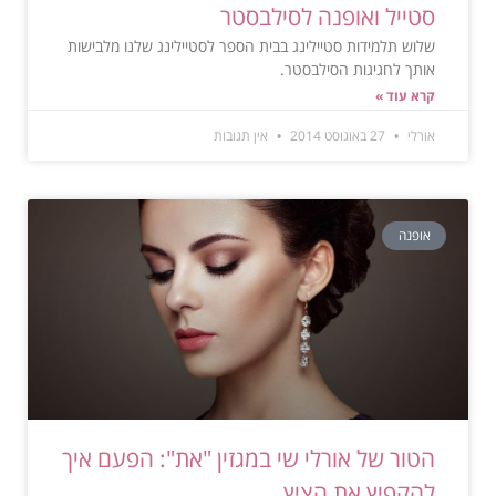
סטייל ואופנה לסילבסטר
שלוש תלמידות סטיילינג בבית הספר לסטיילינג שלנו מלבישות
אותך לחגיגות הסילבסטר.
קרא עוד »
אורלי
27 באוגוסט 2014
אין תגובות
אופנה
הטור של אורלי שי במגזין "את": הפעם איך
להקפיץ את הציץ