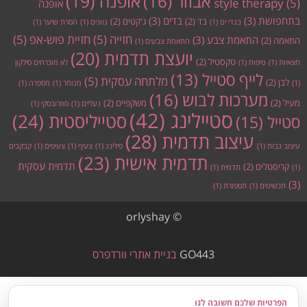
אופנה
(19)
אבזור
(16)
style therapy
(5)
אופנה
בתחפושת
(3)
בדים
(3)
בד
(2)
ג'קטים
(2)
בגדי ים
(1)
גוונים
(1)
הסרת שיער
(1)
חזייה
(5)
חזיית פוש-אפ
(5)
התאמת צבע
(3)
התאמה
(2)
התאמת צבעים
(1)
יועצת תדמית
(20)
טקסטיל
(2)
חצאיות
(1)
טיפוח
(1)
לא מוכרחים סילקון
לייף סטייל
(13)
מלתחה עסקית
(5)
לבן
(2)
(1)
מנומר
(1)
מספרה
(1)
מערכות לבוש
(16)
מעיל
(2)
משקפיים
(2)
נעליים
(1)
סוורובסקי
(1)
סטיילינג
(42)
סטייליסטית
(24)
סטייל
(15)
עיצוב תדמית
(28)
עיצוב גבות
(1)
פילינג
(1)
צעיף
(1)
צעיפים
(1)
קבקבים
תדמית אישית
(23)
תדמית עסקית
קריסטלים
(2)
(1)
תדמית
(1)
(3)
תכשיטים
(1)
תספורת
(1)
© orlyshay
GO443
בניית אתרי וורדפרס
הפרטיות שלכם חשובה לנו