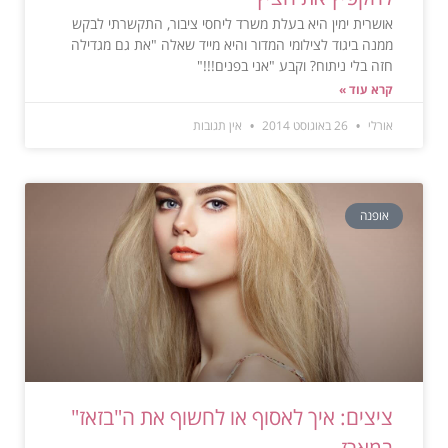
אושרית ימין היא בעלת משרד ליחסי ציבור, התקשרתי לבקש
ממנה ביגוד לצילומי המדור והיא מייד שאלה "את גם מגדילה
חזה בלי ניתוח? וקבע "אני בפנים!!!"
קרא עוד »
אורלי
26 באוגוסט 2014
אין תגובות
אופנה
ציצים: איך לאסוף או לחשוף את ה"בזאז"
במארז