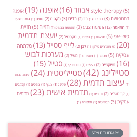
אופנה
(19)
אבזור
(16)
style therapy
(5)
אופנה
בתחפושת
(3)
בדים
(3)
בד
(2)
ג'קטים
(2)
בגדי ים
(1)
גוונים
(1)
הסרת שיער
חזייה
(5)
חזיית
התאמת צבע
(3)
התאמה
(2)
(1)
התאמת צבעים
(1)
יועצת תדמית
פוש-אפ
(5)
טקסטיל
(2)
חצאיות
(1)
טיפוח
(1)
(20)
לייף סטייל
(13)
מלתחה
לבן
(2)
לא מוכרחים סילקון
(1)
מערכות לבוש
עסקית
(5)
מעיל
(2)
מנומר
(1)
מספרה
(1)
(16)
סטייל
(15)
משקפיים
(2)
נעליים
(1)
סוורובסקי
(1)
סטיילינג
(42)
סטייליסטית
(24)
עיצוב גבות
עיצוב תדמית
(28)
(1)
פילינג
(1)
צעיף
(1)
צעיפים
(1)
קבקבים
תדמית אישית
(23)
תדמית
קריסטלים
(2)
(1)
תדמית
(1)
עסקית
(3)
תכשיטים
(1)
תספורת
(1)
STYLE THERAPY