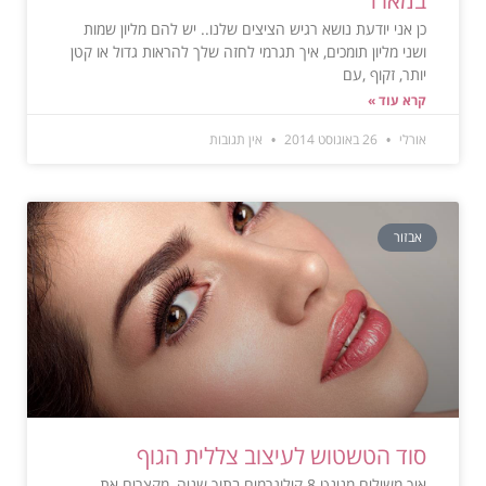
כן אני יודעת נושא רגיש הציצים שלנו.. יש להם מליון שמות
ושני מליון תומכים, איך תגרמי לחזה שלך להראות גדול או קטן
יותר, זקוף ,עם
קרא עוד »
אורלי
26 באוגוסט 2014
אין תגובות
אבזור
סוד הטשטוש לעיצוב צללית הגוף
איך משילים מנינט 8 קילוגרמים בתוך שניה, מקצרים את