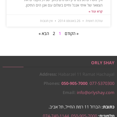
הצוואר של איתי אנגל וחיים בשלום עם אגן הים התיכון.
קרא עוד »
עורכת ראשית
26 באוגוסט 2014
אין תגובות
« הקודם
1
2
הבא »
ORLY SHAY
Address:
Habarzel 11 Ramat Hachayal
Phones:
050-905-7000
,
077-5370300
Email:
info@orlyshay.com
כתובת:
הברזל 11 רמת החייל, תל אביב.
טלפונים:
050-905-7000
,
074-740-1144