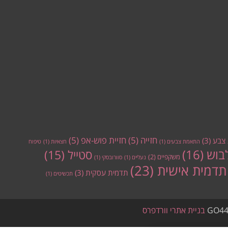
חזייה
(5)
חזיית פוש-אפ
(5)
צבע
(3)
התאמת צבעים
(1)
חצאיות
(1)
טיפוח
בוש
(16)
סטייל
(15)
משקפיים
(2)
נעליים
(1)
סוורובסקי
(1)
תדמית אישית
(23)
תדמית עסקית
(3)
תכשיטים
(1)
GO44
בניית אתרי וורדפרס