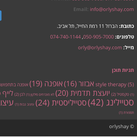
Email:
info@orlyshay.com
כתובת:
הברזל 11 רמת החייל, תל אביב.
טלפונים:
050-905-7000
,
074-740-1144
מייל:
orly@orlyshay.com
תגיות תוכן
אופנה
(19)
אבזור
(16)
style therapy
(5)
אופנה בתחפוש
יועצת תדמית
(20)
לייף 
טקסטיל
(2)
לבן
(2)
(1)
לא מוכרחים סילקון
(1)
סטיילינג
(42)
עיצו
סטייליסטית
(24)
עיצוב גבות
(1)
תספורת
(1)
© orlyshay