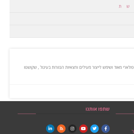
ש
ת
והדבקה של סיבים טבעיים כמו : כותנה וצמר. באופן מסורתי משמש הלבד לייצור כובעים . בשנות ה- 50 היה הלבד פופולארי מאוד ושימש לייצור מעילים וחצאיות הגזורות בעיגול , שקושטו
שתפו אותנו
ר