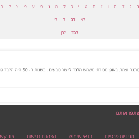
ב
ג
ד
ה
ו
ז
ח
ט
י
כ
ל
מ
נ
ס
ע
פ
צ
ק
ר
לא
לב
לו
לי
לבד
לבן
אריג בלתי ארוג המיוצר בשיטת כבישה 
תפו אותנו
מדיניות פרטיות
תנאי שימוש
הצהרת נגישות
צור קש