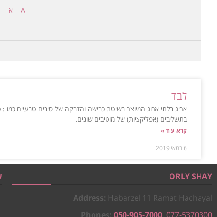
A
א
לבד
בתשליבים (אפליקציות) של מוטיבים שונים.
קרא עוד »
6 במאי 2019
ORLY SHAY
ש
Address:
Habarzel 11 Ramat Hachayal
Phones:
050-905-7000
,
077-5370300